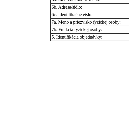
6b. Adresa/sídlo:
6c. Identifikaèné èíslo:
7a. Meno a priezvisko fyzickej osoby:
7b. Funkcia fyzickej osoby:
5. Identifikácia objednávky: