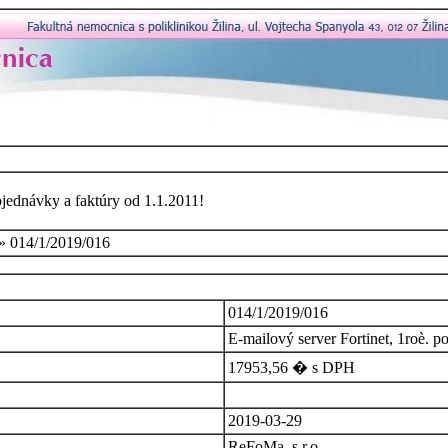
bjednávky a faktúry od 1.1.2011!
» 014/1/2019/016
014/1/2019/016
E-mailový server Fortinet, 1roè. p
17953,56 � s DPH
2019-03-29
ReFoMa, s.r.o