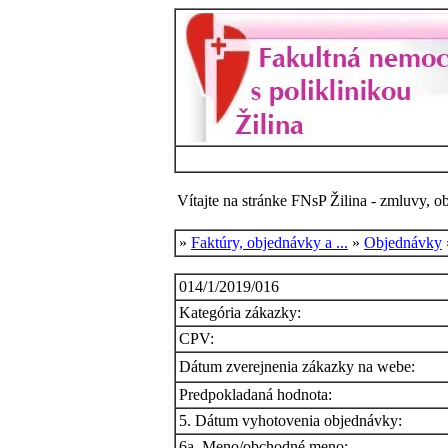
Vítajte na stránke FNsP Žilina - zmluvy, o
»
Faktúry, objednávky a ...
»
Objednávky
014/1/2019/016
Kategória zákazky:
CPV:
Dátum zverejnenia zákazky na webe:
Predpokladaná hodnota:
5. Dátum vyhotovenia objednávky:
6a. Meno/obchodné meno: