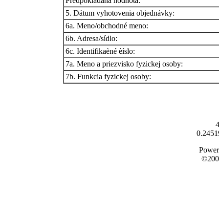
Predpokladaná hodnota:
5. Dátum vyhotovenia objednávky:
6a. Meno/obchodné meno:
6b. Adresa/sídlo:
6c. Identifikaèné èíslo:
7a. Meno a priezvisko fyzickej osoby:
7b. Funkcia fyzickej osoby:
4
0.2451
Power
©200