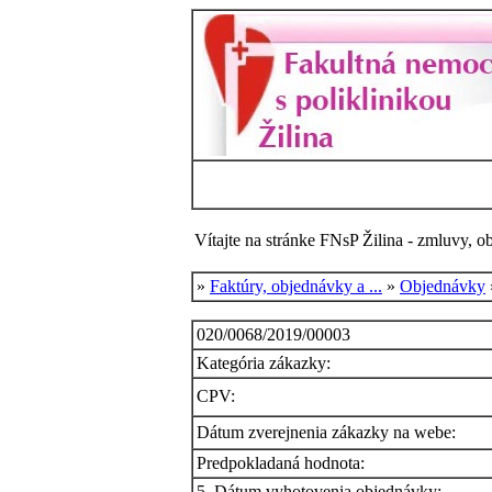
Vítajte na stránke FNsP Žilina - zmluvy, o
»
Faktúry, objednávky a ...
»
Objednávky
020/0068/2019/00003
Kategória zákazky:
CPV:
Dátum zverejnenia zákazky na webe:
Predpokladaná hodnota:
5. Dátum vyhotovenia objednávky: