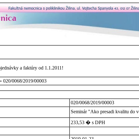
bjednávky a faktúry od 1.1.2011!
» 020/0068/2019/00003
020/0068/2019/00003
Seminár "Ako presadi kvalitu do v
233,53 � s DPH
2019-01-23