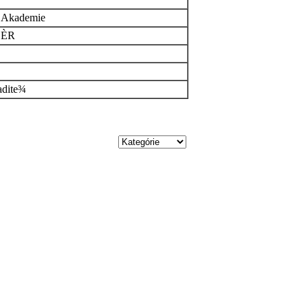
p Akademie
, ÈR
adite¾