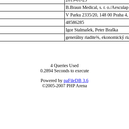
B.Braun Medical, s. r. o./Aescula
V Parku 2335/20, 148 00 Praha 4
48586285
Igor Stalmašek, Peter Braška
generálny riadite¾, ekonomický ri
4 Queries Used
0.2894 Seconds to execute
Powered by
paFileDB 3.6
©2005-2007 PHP Arena