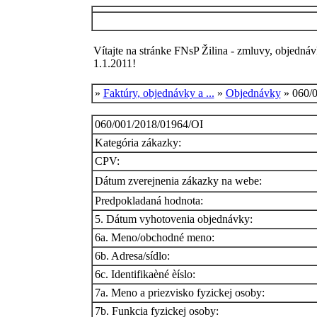
Vítajte na stránke FNsP Žilina - zmluvy, objednáv
1.1.2011!
»
Faktúry, objednávky a ...
»
Objednávky
» 060/0
060/001/2018/01964/OI
Kategória zákazky:
CPV:
Dátum zverejnenia zákazky na webe:
Predpokladaná hodnota:
5. Dátum vyhotovenia objednávky:
6a. Meno/obchodné meno:
6b. Adresa/sídlo:
6c. Identifikaèné èíslo:
7a. Meno a priezvisko fyzickej osoby:
7b. Funkcia fyzickej osoby: