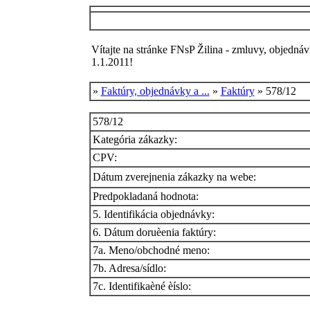
Vítajte na stránke FNsP Žilina - zmluvy, objednáv
1.1.2011!
»
Faktúry, objednávky a ...
»
Faktúry
» 578/12
578/12
Kategória zákazky:
CPV:
Dátum zverejnenia zákazky na webe:
Predpokladaná hodnota:
5. Identifikácia objednávky:
6. Dátum doruèenia faktúry:
7a. Meno/obchodné meno:
7b. Adresa/sídlo:
7c. Identifikaèné èíslo: