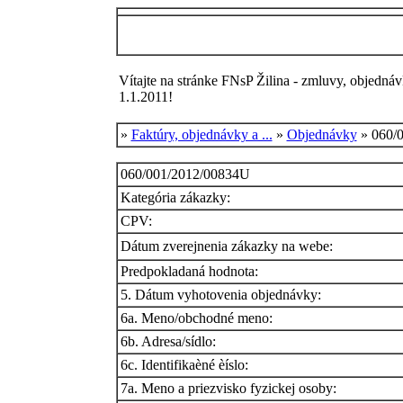
Vítajte na stránke FNsP Žilina - zmluvy, objednáv
1.1.2011!
»
Faktúry, objednávky a ...
»
Objednávky
» 060/
060/001/2012/00834U
Kategória zákazky:
CPV:
Dátum zverejnenia zákazky na webe:
Predpokladaná hodnota:
5. Dátum vyhotovenia objednávky:
6a. Meno/obchodné meno:
6b. Adresa/sídlo:
6c. Identifikaèné èíslo:
7a. Meno a priezvisko fyzickej osoby: