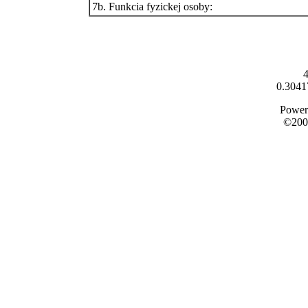
7b. Funkcia fyzickej osoby:
4
0.3041
Power
©200