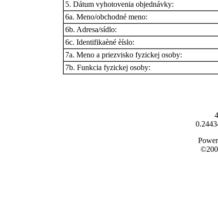
5. Dátum vyhotovenia objednávky:
6a. Meno/obchodné meno:
6b. Adresa/sídlo:
6c. Identifikaèné èíslo:
7a. Meno a priezvisko fyzickej osoby:
7b. Funkcia fyzickej osoby:
4
0.2443
Power
©200