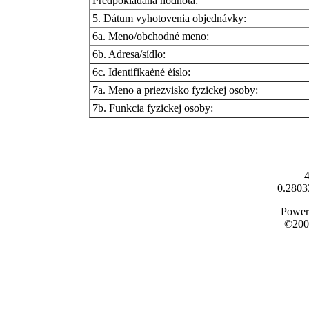
Predpokladaná hodnota:
5. Dátum vyhotovenia objednávky:
6a. Meno/obchodné meno:
6b. Adresa/sídlo:
6c. Identifikaèné èíslo:
7a. Meno a priezvisko fyzickej osoby:
7b. Funkcia fyzickej osoby:
4
0.2803
Power
©200