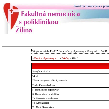
Vítajte na stránke FNsP Žilina - zmluvy, objednávky a faktúry od 1.1.2011!
»
Faktúry, objednávky a ...
»
Faktúry
» 416/12
Kategória zákazky:
CPV:
Dátum zverejnenia zákazky na webe:
Predpokladaná hodnota:
5. Identifikácia objednávky:
6. Dátum doruèenia faktúry:
7a. Meno/obchodné meno:
7b. Adresa/sídlo:
7c. Identifikaèné èíslo: