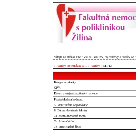
Vítajte na stránke FNsP Žilina - zmluvy, objednávky a faktúry od 
»
Faktúry, objednávky a ...
»
Faktúry
» 511/12
Kategória zákazky:
CPV:
Dátum zverejnenia zákazky na webe:
Predpokladaná hodnota:
5. Identifikácia objednávky:
6. Dátum doruèenia faktúry:
7a. Meno/obchodné meno:
7b. Adresa/sídlo:
7c. Identifikaèné èíslo: