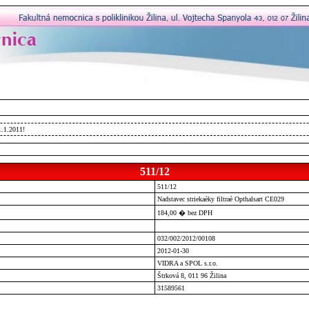
1.1.2011!
511/12
511/12
Nadstavec striekaèky filtraè Opthalsart CE029
184,00 � bez DPH
032/002/2012/00108
2012-01-30
VIDRA a SPOL s.r.o.
Štrková 8, 011 96 Žilina
31589561