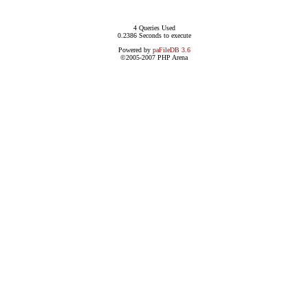
4 Queries Used
0.2386 Seconds to execute
Powered by
paFileDB 3.6
©2005-2007 PHP Arena