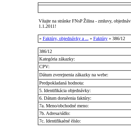
Vítajte na stránke FNsP Žilina - zmluvy, objednáv
1.1.2011!
»
Faktúry, objednávky a ...
»
Faktúry
» 386/12
386/12
Kategória zákazky:
CPV:
Dátum zverejnenia zákazky na webe:
Predpokladaná hodnota:
5. Identifikácia objednávky:
6. Dátum doruèenia faktúry:
7a. Meno/obchodné meno:
7b. Adresa/sídlo:
7c. Identifikaèné èíslo: